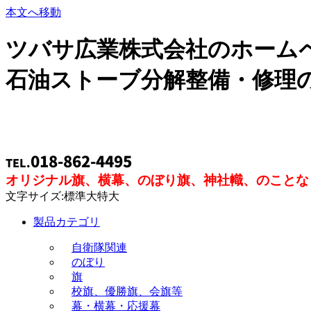
本文へ移動
ツバサ広業株式会社のホーム
石油ストーブ分解整備・修理
018-862-4495
TEL.
オリジナル旗、横幕、のぼり旗、神社幟、のことな
文字サイズ:
標準
大
特大
製品カテゴリ
自衛隊関連
のぼり
旗
校旗、優勝旗、会旗等
幕・横幕・応援幕